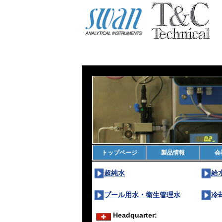
トップページ
製品情報
会
超純水
給
プール用水・衛生管理水
冷
Headquarter: