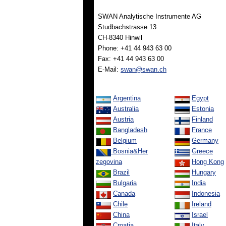
SWAN Analytische Instrumente AG
Studbachstrasse 13
CH-8340 Hinwil
Phone: +41 44 943 63 00
Fax: +41 44 943 63 00
E-Mail:
swan@swan.ch
Argentina
Egypt
Australia
Estonia
Austria
Finland
Bangladesh
France
Belgium
Germany
Bosnia&Her
Greece
zegovina
Hong Kong
Brazil
Hungary
Bulgaria
India
Canada
Indonesia
Chile
Ireland
China
Israel
Croatia
Italy